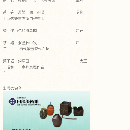
茶 杓 紹鷗作 竹 筒啐啄斎 室町
茶 碗 黒樂 銘 淙潤 昭和
十五代樂吉左衛門作在印
替 楽山色絵海老図 江戸
茶 器 溜塗竹中次 江
戸 初代漆壺斎作在銘
菓子器 釣窯皿 大正
ー昭和 宇野宗甕作在
印
出雲の瀬音