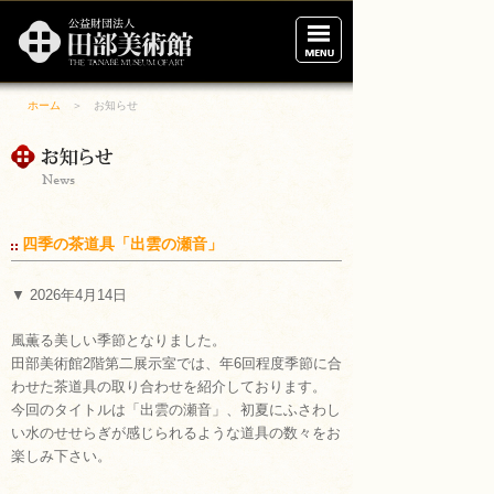
田
部
美
術
館
ホーム
＞ お知らせ
ホーム
展示案内
ご利用案内
四季の茶道具「出雲の瀬音」
アクセス
▼ 2026年4月14日
美術館の概要
風薫る美しい季節となりました。
田部美術館2階第二展示室では、年6回程度季節に合
財団について
わせた茶道具の取り合わせを紹介しております。
今回のタイトルは「出雲の瀬音」、初夏にふさわし
い水のせせらぎが感じられるような道具の数々をお
ブログ
楽しみ下さい。