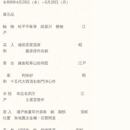
お知らせ
令和8年4月29日（水）～6月28日（月）
展示品
お問い合わせ
軸 物 松平不昧筆 紙屋川 横物 江
戸
花 入 備前窯変擂座 昭
和 藤原啓作在銘
香 合 鎌倉彫寒山拾得図 江戸
釜 利休好 昭
和 十五代大西清右衛門浄心作
水 指 布志名四方 江
戸 土屋雲善作
茶 入 瀬戸春慶耳付肩衝 銘 鵜頸 室町
仕覆 朱地瓢文金襴・石畳間道