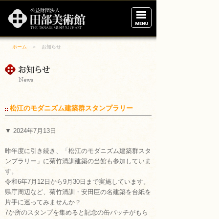
田
部
美
術
館
ホーム
＞ お知らせ
ホーム
展示案内
ご利用案内
松江のモダニズム建築群スタンプラリー
アクセス
▼ 2024年7月13日
美術館の概要
昨年度に引き続き、「松江のモダニズム建築群スタ
ンプラリー」に菊竹清訓建築の当館も参加していま
財団について
す。
令和6年7月12日から9月30日まで実施しています。
県庁周辺など、菊竹清訓・安田臣の名建築を台紙を
ブログ
片手に巡ってみませんか？
7か所のスタンプを集めると記念の缶バッチがもら