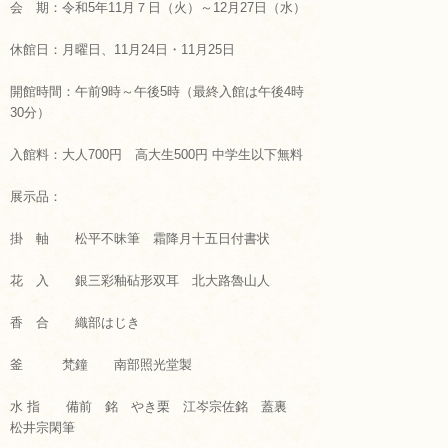
お知らせ
会 期：令和5年11月７日（火）～12月27日（水）
休館日：月曜日、11月24日・11月25日
お問い合わせ
開館時間：午前9時～午後5時（最終入館は午後4時
30分）
入館料：大人700円 高大生500円 中学生以下無料
展示品：
掛 軸 松平不昧筆 霜降月十五日付書状
花 入 銀三彩釉砧形双耳 北大路魯山人
香 合 織部はじき
釜 梵鐘 南部照光堂製
水 指 備前 銘 やき栗 江岑宗佐銘 蓋裏
松井宗閑筆