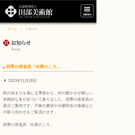
田
部
美
術
館
ホーム
＞ お知らせ
ホーム
展示案内
ご利用案内
四季の茶道具「向寒のころ」
アクセス
▼ 2023年11月26日
美術館の概要
秋の深まりを感じる季節から、炉の暖かさが嬉しい
本格的な冬が近づいて参りました。四季の茶道具の
財団について
展示ご案内です。不昧の書状や永樂和全の食籠など
の取り合わせをご覧頂けます。
ブログ
四季の茶道具「向寒のころ」