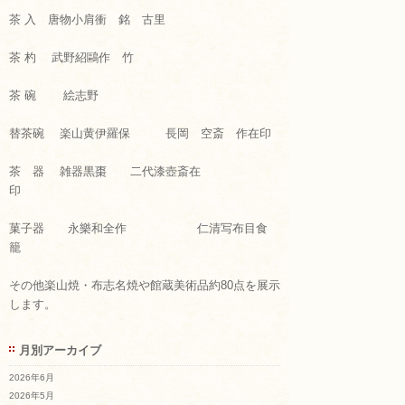
茶 入 唐物小肩衝 銘 古里
茶 杓 武野紹鷗作 竹
茶 碗 絵志野
替茶碗 楽山黄伊羅保 長岡 空斎 作在印
茶 器 雑器黒棗 二代漆壺斎在
印
菓子器 永樂和全作 仁清写布目食
籠
その他楽山焼・布志名焼や館蔵美術品約80点を展示
します。
月別アーカイブ
2026年6月
2026年5月