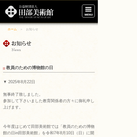
田
部
美
術
館
ホーム
＞ お知らせ
ホーム
展示案内
ご利用案内
教員のための博物館の日
アクセス
▼ 2025年8月22日
美術館の概要
無事終了致しました。
参加して下さいました教育関係者の方々に御礼申し
財団について
上げます。
ブログ
今年度はじめて田部美術館では「教員のための博物
館の日in田部美術館」を令和7年8月10日（日）に開